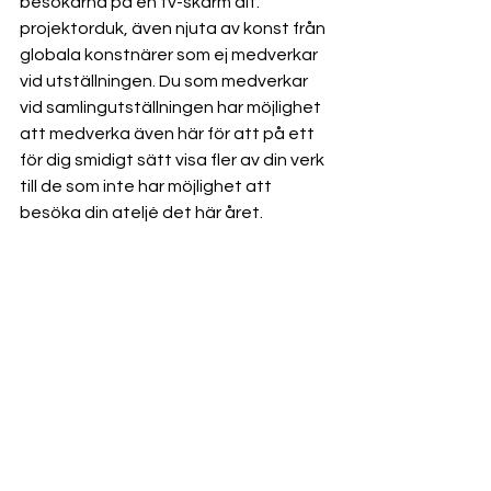
besökarna på en tv-skärm alt. 
projektorduk, även njuta av konst från 
globala konstnärer som ej medverkar 
vid utställningen. Du som medverkar 
vid samlingutställningen har möjlighet 
att medverka även här för att på ett 
för dig smidigt sätt visa fler av din verk 
till de som inte har möjlighet att 
besöka din ateljé det här året.