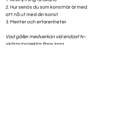
2. Hur seriös du som konstnär är med 
att nå ut med din konst
3. Meriter och erfarenheter
Vad gäller medverkan vid endast tv-
skärm/projektor finns inga 
antagningskrav förutom god kvalitet 
på inskickade bilder. Sätt ett streck i de 
rutor som rör samlingsutställning och 
soloutställning.
Ansökningsformuläret är öppet 30 
augusti till senast 31 januari på 
www.bellamontiart.com
För mer information och ansökan, 
klicka här:
https://form.123formbuilder.com/6229