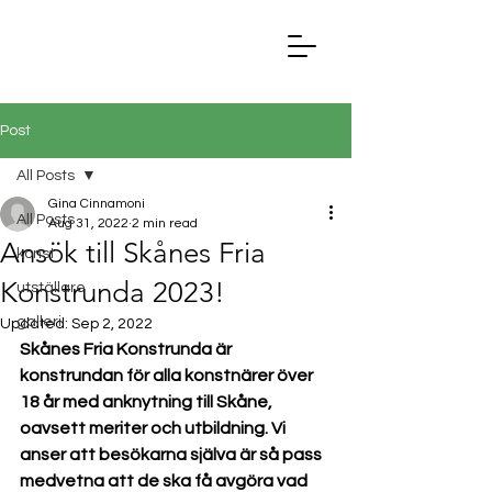
Post
All Posts
Gina Cinnamoni
All Posts
Aug 31, 2022
2 min read
Ansök till Skånes Fria
konst
Konstrunda 2023!
utställare
galleri
Updated:
Sep 2, 2022
Skånes Fria Konstrunda är 
konstrundan för alla konstnärer över 
18 år med anknytning till Skåne, 
oavsett meriter och utbildning. Vi 
anser att besökarna själva är så pass 
medvetna att de ska få avgöra vad 